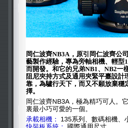
岡仁波齊
NB3A，原引岡仁波齊公
藝製作經驗，專為旁軸相機、輕型1
而開發。和它的兄弟NB1、NB2
阻尼夾持方式及通用夾緊平臺設計
靠，為驢行天下，而又不願放棄穩
擇。
岡仁波齊NB3A，極為精巧可人。
裏最小巧可愛的一個。
承載相機：
135系列、數碼相機、
快裝板系統：
國際通用尺寸