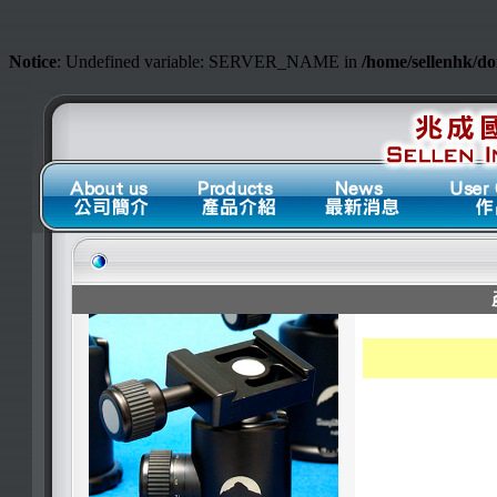
Notice
: Undefined variable: SERVER_NAME in
/home/sellenhk/d