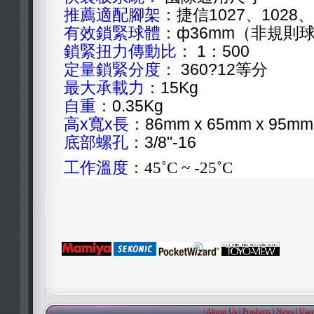
推薦適配腳架：
捷信1027、1028、
有效鎖緊球體：
ф36mm（非規則
鎖緊扭力傳動比：
1：500
定量鎖緊分度：
360?12等分
最大承載力：
15Kg
自重：
0.35Kg
高x寬x長：
86mm x 65mm x 95mm
底部螺孔：
3/8"-16
工作溫度：
45
˚C
~ -25
˚C
| About Us
|
Products
|
News
|
User